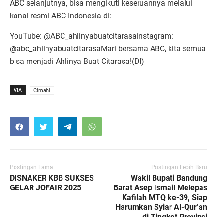
ABC selanjutnya, bisa mengikuti keseruannya melalui
kanal resmi ABC Indonesia di:
YouTube: @ABC_ahlinyabuatcitarasainstagram:
@abc_ahlinyabuatcitarasaMari bersama ABC, kita semua
bisa menjadi Ahlinya Buat Citarasa!(DI)
VIA
Cimahi
Postingan Lama
Postingan Lebih Baru
DISNAKER KBB SUKSES
Wakil Bupati Bandung
GELAR JOFAIR 2025
Barat Asep Ismail Melepas
Kafilah MTQ ke-39, Siap
Harumkan Syiar Al-Qur’an
di Tingkat Provinsi