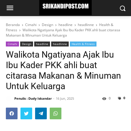
Beranda
Cimahi
Design
headline
headlinne
Health &
Fitness
Walikota Ngatiyana Ajak Ibu Ibu Kader PKK ahli buat citarasa
Makanan & Minuman Untuk Keluarga
Cimahi
Design
headline
headlinne
Health & Fitness
Walikota Ngatiyana Ajak Ibu
Ibu Kader PKK ahli buat
citarasa Makanan & Minuman
Untuk Keluarga
0
0
Penulis : Dudy Iskandar
16 Jun, 2025