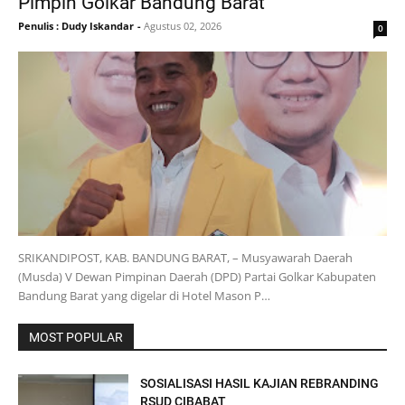
Pimpin Golkar Bandung Barat
Penulis : Dudy Iskandar
-
Agustus 02, 2026
0
SRIKANDIPOST, KAB. BANDUNG BARAT, – Musyawarah Daerah
(Musda) V Dewan Pimpinan Daerah (DPD) Partai Golkar Kabupaten
Bandung Barat yang digelar di Hotel Mason P…
MOST POPULAR
SOSIALISASI HASIL KAJIAN REBRANDING
RSUD CIBABAT