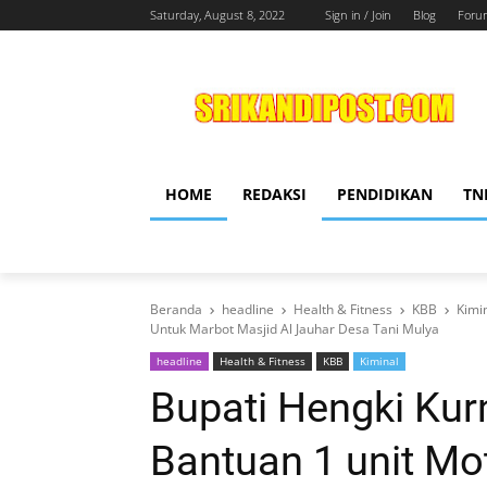
Saturday, August 8, 2022
Sign in / Join
Blog
Foru
HOME
REDAKSI
PENDIDIKAN
TN
Beranda
headline
Health & Fitness
KBB
Kimi
Untuk Marbot Masjid Al Jauhar Desa Tani Mulya
headline
Health & Fitness
KBB
Kiminal
Bupati Hengki Ku
Bantuan 1 unit Mo