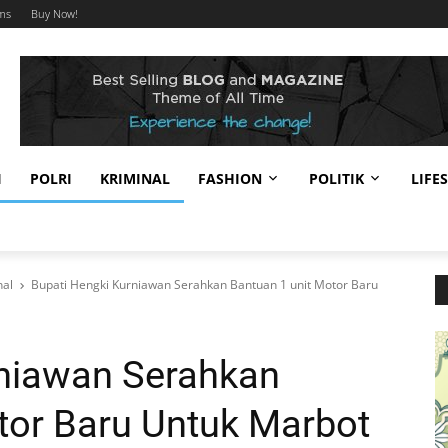
ms
Buy Now!
I
POLRI
KRIMINAL
FASHION
POLITIK
LIFE
nal
Bupati Hengki Kurniawan Serahkan Bantuan 1 unit Motor Baru
rniawan Serahkan
tor Baru Untuk Marbot