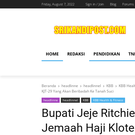
Friday, August 7, 2022
Sign in / Join
Blog
Forums
HOME
REDAKSI
PENDIDIKAN
TN
Beranda
headlinne
headlinnel
KBB
KBB Healt
KJT-29 Yang Akan Beribadah Ke Tanah Suci
headlinne
headlinnel
KBB
KBB Health & Fitness
Bupati Jeje Ritchi
Jemaah Haji Klote