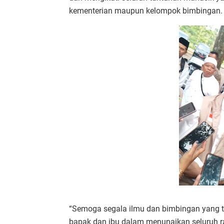
kementerian maupun kelompok bimbingan.
“Semoga segala ilmu dan bimbingan yang 
bapak dan ibu dalam menunaikan seluruh r