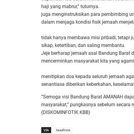
haji yang mabrur,”
juga menginstruksikan para pembimbing u
dalam menjaga kondisi fisik jemaah menjel
Jeje juga menginga
tidak hanya membawa misi pribadi, tetapi
sikap, ketertiban,
Jeje berharap jemaah asal Bandung Barat d
mencerminkan masyarakat kita yang agam
Di akhir sambutannya, 
menitipkan doa kepada seluruh jemaah ag
senantiasa diberikan keberkahan, keselama
“Semoga visi Bandung Barat AMANAH dapat
masyarakat,” pungkasnya sebelum secara 
(DISKOMINFOTIK KBB)
VIA
headlinne