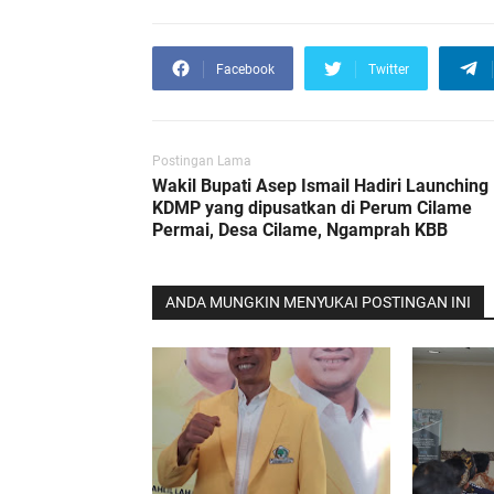
Facebook
Twitter
Postingan Lama
Wakil Bupati Asep Ismail Hadiri Launching
KDMP yang dipusatkan di Perum Cilame
Permai, Desa Cilame, Ngamprah KBB
ANDA MUNGKIN MENYUKAI POSTINGAN INI