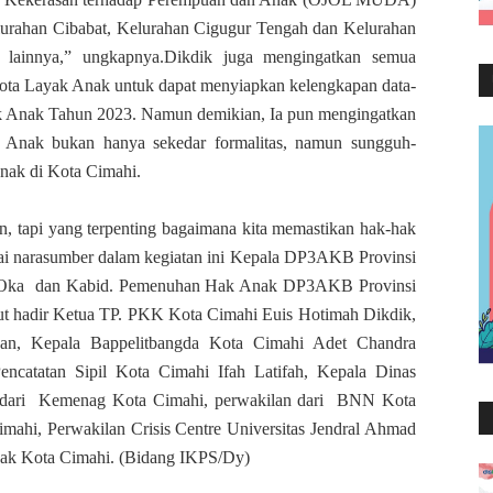
Kelurahan Cibabat, Kelurahan Cigugur Tengah dan Kelurahan
n lainnya,” ungkapnya.Dikdik juga mengingatkan semua
 Kota Layak Anak untuk dapat menyiapkan kelengkapan data-
ak Anak Tahun 2023. Namun demikian, Ia pun mengingatkan
Anak bukan hanya sekedar formalitas, namun sungguh-
nak di Kota Cimahi.
n, tapi yang terpenting bagaimana kita memastikan hak-hak
gai narasumber dalam kegiatan ini Kepala DP3AKB Provinsi
ti Oka dan Kabid. Pemenuhan Hak Anak DP3AKB Provinsi
ut hadir Ketua TP. PKK Kota Cimahi Euis Hotimah Dikdik,
n, Kepala Bappelitbangda Kota Cimahi Adet Chandra
catatan Sipil Kota Cimahi Ifah Latifah, Kepala Dinas
n dari Kemenag Kota Cimahi, perwakilan dari BNN Kota
ahi, Perwakilan Crisis Centre Universitas Jendral Ahmad
nak Kota Cimahi. (Bidang IKPS/Dy)