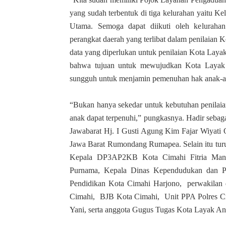
yang sudah terbentuk di tiga kelurahan yaitu 
Utama. Semoga dapat diikuti oleh keluraha
perangkat daerah yang terlibat dalam penilaian
data yang diperlukan untuk penilaian Kota Lay
bahwa tujuan untuk mewujudkan Kota Layak 
sungguh untuk menjamin pemenuhan hak anak-a
“Bukan hanya sekedar untuk kebutuhan penilaia
anak dapat terpenuhi,” pungkasnya. Hadir seba
Jawabarat Hj. I Gusti Agung Kim Fajar Wiya
Jawa Barat Rumondang Rumapea. Selain itu tur
Kepala DP3AP2KB Kota Cimahi Fitria Mana
Purnama, Kepala Dinas Kependudukan dan Pen
Pendidikan Kota Cimahi Harjono, perwakila
Cimahi, BJB Kota Cimahi, Unit PPA Polres Cim
Yani, serta anggota Gugus Tugas Kota Layak A