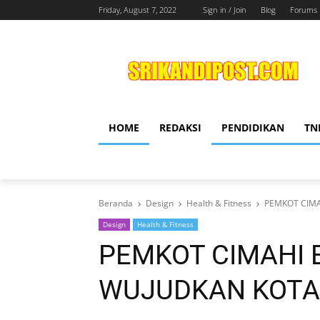
Friday, August 7, 2022
Sign in / Join
Blog
Forums
HOME
REDAKSI
PENDIDIKAN
TN
Beranda
Design
Health & Fitness
PEMKOT CIM
Design
Health & Fitness
PEMKOT CIMAHI
WUJUDKAN KOTA