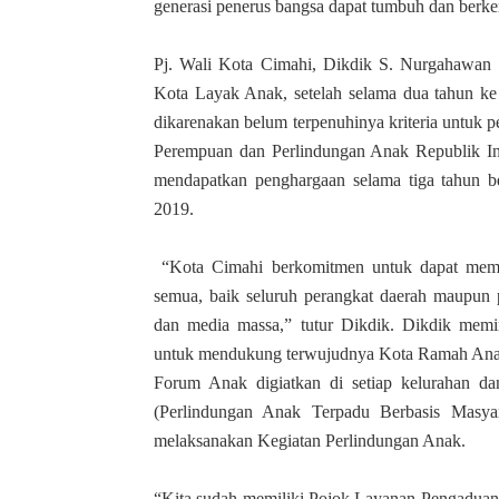
generasi penerus bangsa dapat tumbuh dan berk
Pj. Wali Kota Cimahi, Dikdik S. Nurgahawan 
Kota Layak Anak, setelah selama dua tahun ke 
dikarenakan belum terpenuhinya kriteria untuk
Perempuan dan Perlindungan Anak Republik In
mendapatkan penghargaan selama tiga tahun be
2019.
“Kota Cimahi berkomitmen untuk dapat meme
semua, baik seluruh perangkat daerah maupun p
dan media massa,” tutur Dikdik. Dikdik memin
untuk mendukung terwujudnya Kota Ramah Anak,
Forum Anak digiatkan di setiap kelurahan d
(Perlindungan Anak Terpadu Berbasis Masya
melaksanakan Kegiatan Perlindungan Anak.
“Kita sudah memiliki Pojok Layanan Pengadu